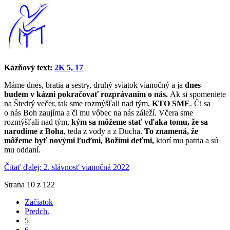
Kázňový text:
2K 5, 17
Máme dnes, bratia a sestry, druhý sviatok vianočný a ja
dnes
budem v kázni pokračovať rozprávaním o nás.
Ak si spomeniete
na Štedrý večer, tak sme rozmýšľali nad tým,
KTO SME
. Či sa
o nás Boh zaujíma a či mu vôbec na nás záleží. Včera sme
rozmýšľali nad tým,
kým sa môžeme stať vďaka tomu, že sa
narodíme z Boha
, teda z vody a z Ducha.
To znamená, že
môžeme byť novými ľuďmi, Božími deťmi,
ktorí mu patria a sú
mu oddaní.
Čítať ďalej: 2. slávnosť vianočná 2022
Strana 10 z 122
Začiatok
Predch.
5
6