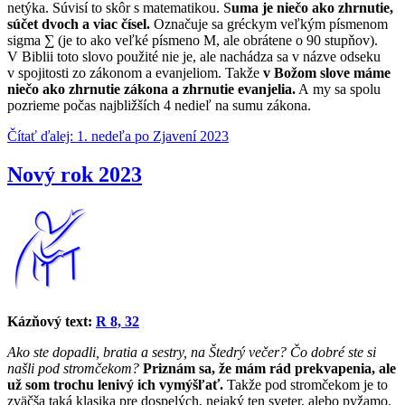
netýka. Súvisí to skôr s matematikou. S
uma je niečo ako zhrnutie,
súčet dvoch a viac čísel.
Označuje sa gréckym veľkým písmenom
sigma ∑ (je to ako veľké písmeno M, ale obrátene o 90 stupňov).
V Biblii toto slovo použité nie je, ale nachádza sa v názve odseku
v spojitosti zo zákonom a evanjeliom. Takže
v Božom slove máme
niečo ako zhrnutie zákona a zhrnutie evanjelia.
A my sa spolu
pozrieme počas najbližších 4 nedieľ na sumu zákona.
Čítať ďalej: 1. nedeľa po Zjavení 2023
Nový rok 2023
Kázňový text:
R 8, 32
Ako ste dopadli, bratia a sestry, na Štedrý večer? Čo dobré ste si
našli pod stromčekom?
Priznám sa, že mám rád prekvapenia, ale
už som trochu lenivý ich vymýšľať.
Takže pod stromčekom je to
zväčša taká klasika pre dospelých, nejaký ten sveter, alebo pyžamo.