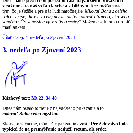
Dnes máme pred sebou
poslednú časť najväčšieho prikázania
v zákone a to náš vzťah k sebe a k blížnym.
Rozmýšľam nad
tým, čo je ťažšie a pre nás ľudí náročnejšie.
Milovať Boha z celého
srdca, z celej duše a z celej mysle, alebo milovať blížneho, ako seba
samého? Čo si myslíte vy, bratia a sestry?
Môžeme si k tomu urobiť
malú anketu.
Čítať ďalej: 4. nedeľa po Zjavení 2023
3. nedeľa po Zjavení 2023
Kázňový text:
Mt 22, 34-40
Dnes nám ostalo to tretie z najväčšieho prikázania a to
milovať Boha celou mysľou.
Skôr ako začneme, mám ešte pár zaujímavosti.
Pre židovstvo bolo
typické, že na premýšľanie neslúžil rozum, ale srdce.