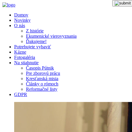
Domov
Novinky
O nás
Z histórie
Ekumenické vierovyznania
Ďakujeme!
Potrebujete vybaviť
Kázne
Fotogaléria
Na stiahnutie
Časopis Pútnik
Pre zborovú prácu
Kresťanská misia
Články o rómoch
Reformačné listy
GDPR