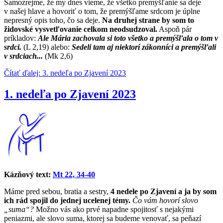
Samozrejme, že my dnes vieme, že všetko premýšľanie sa deje
v našej hlave a hovoriť o tom, že premýšľame srdcom je úplne
nepresný opis toho, čo sa deje.
Na druhej strane by som to
židovské vysvetľovanie celkom neodsudzoval.
Aspoň pár
príkladov:
Ale Mária zachovala si toto všetko a premýšľala o tom v
srdci.
(L 2,19) alebo:
Sedeli tam aj niektorí zákonníci a premýšľali
v srdciach...
(Mk 2,6)
Čítať ďalej: 3. nedeľa po Zjavení 2023
1. nedeľa po Zjavení 2023
Kázňový text:
Mt 22, 34-40
Máme pred sebou, bratia a sestry,
4 nedele po Zjavení a ja by som
ich rád spojil do jednej ucelenej témy.
Čo vám hovorí slovo
„suma“?
Možno vás ako prvé napadne spojitosť s nejakými
peniazmi, ale slovo suma, ktorej sa budeme venovať, sa peňazí