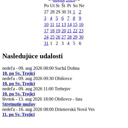
Po
Ut
St
Št
Pi
So
Ne
27
28
29
30
31
1
2
3
4
5
6
7
8
9
10
11
12
13
14
15
16
17
18
19
20
21
22
23
24
25
26
27
28
29
30
31
1
2
3
4
5
6
Nasledujúce udalosti
nedeľa - 09. aug 2026
08:00
Suchá Dolina
10. po Sv. Trojici
nedeľa - 09. aug 2026
09:30
Obišovce
10. po Sv. Trojici
nedeľa - 09. aug 2026
11:00
Trebejov
10. po Sv. Trojici
štvrtok - 13. aug 2026
18:00
Obišovce - fara
Stretnutie mužov
nedeľa - 16. aug 2026
08:00
Drienovská Nová Ves
11. po Sv. Trojici