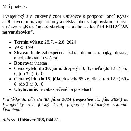
Milí priatelia,
Evanjelický a.v. cirkevný zbor Obišovce s podporou obcí Kysak
a Obišovce pripravuje rodinný a detský tábor v Liptovskom Trnovci
z názvom
„Kresťanský start-up – alebo - ako išiel KRESŤAN
na vandrovku“.
Termín výletu:
28.7. – 2.8. 2024
Vek:
0-99
Strava:
bude zabezpečená 5-krát denne - raňajky, desiata,
obed, olovrant a večera
Doprava:
vlastná
Cena výletu do 30. júna:
dospelý 80,- €, dieťa (do 12 r.) 55,-
€, (do 3 r.) 0,- €
Cena výletu do 15. júla:
dospelý 85,- €, dieťa (do 12 r.) 60,-
€, (do 3 r.) 0,- €
Ubytovanie:
je zabezpečené na posteliach
Prihlášky doručte
do 30. júna 2024 (respektíve 15. júla 2024)
na
Evanjelický a.v. farský úrad, prípadne kontaktným osobám.
Ďakujeme.
Adresa:
Obišovce 186, 044 81