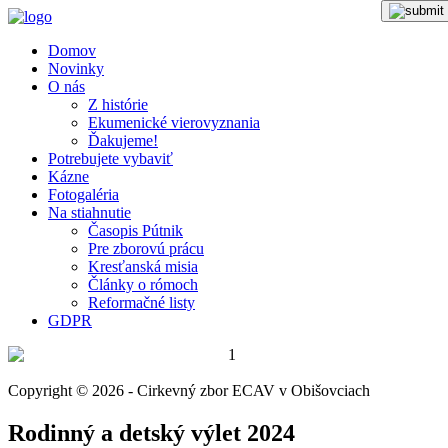
Domov
Novinky
O nás
Z histórie
Ekumenické vierovyznania
Ďakujeme!
Potrebujete vybaviť
Kázne
Fotogaléria
Na stiahnutie
Časopis Pútnik
Pre zborovú prácu
Kresťanská misia
Články o rómoch
Reformačné listy
GDPR
Copyright © 2026 - Cirkevný zbor ECAV v Obišovciach
Rodinný a detský výlet 2024