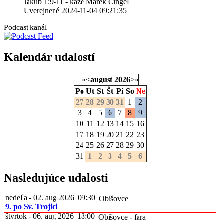
Jakub 1:9-11 - káže Marek Cingeľ
Uverejnené 2024-11-04 09:21:35
Podcast kanál
Kalendár udalostí
«
<
august
2026
>
»
Po
Ut
St
Št
Pi
So
Ne
27
28
29
30
31
1
2
3
4
5
6
7
8
9
10
11
12
13
14
15
16
17
18
19
20
21
22
23
24
25
26
27
28
29
30
31
1
2
3
4
5
6
Nasledujúce udalosti
nedeľa - 02. aug 2026
09:30
Obišovce
9. po Sv. Trojici
štvrtok - 06. aug 2026
18:00
Obišovce - fara