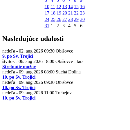
3
4
5
6
7
8
9
10
11
12
13
14
15
16
17
18
19
20
21
22
23
24
25
26
27
28
29
30
31
1
2
3
4
5
6
Nasledujúce udalosti
nedeľa - 02. aug 2026
09:30
Obišovce
9. po Sv. Trojici
štvrtok - 06. aug 2026
18:00
Obišovce - fara
Stretnutie mužov
nedeľa - 09. aug 2026
08:00
Suchá Dolina
10. po Sv. Trojici
nedeľa - 09. aug 2026
09:30
Obišovce
10. po Sv. Trojici
nedeľa - 09. aug 2026
11:00
Trebejov
10. po Sv. Trojici