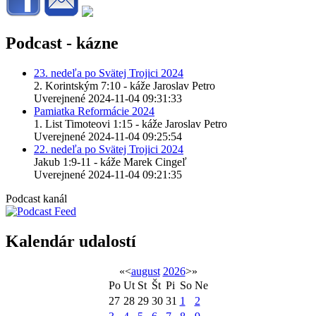
Podcast - kázne
23. nedeľa po Svätej Trojici 2024
2. Korintským 7:10 - káže Jaroslav Petro
Uverejnené 2024-11-04 09:31:33
Pamiatka Reformácie 2024
1. List Timoteovi 1:15 - káže Jaroslav Petro
Uverejnené 2024-11-04 09:25:54
22. nedeľa po Svätej Trojici 2024
Jakub 1:9-11 - káže Marek Cingeľ
Uverejnené 2024-11-04 09:21:35
Podcast kanál
Kalendár udalostí
«
<
august
2026
>
»
Po
Ut
St
Št
Pi
So
Ne
27
28
29
30
31
1
2