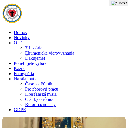
Domov
Novinky
O nás
Z histórie
Ekumenické vierovyznania
Ďakujeme!
Potrebujete vybaviť
Kázne
Fotogaléria
Na stiahnutie
Časopis Pútnik
Pre zborovú prácu
Kresťanská misia
Články o rómoch
Reformačné listy
GDPR