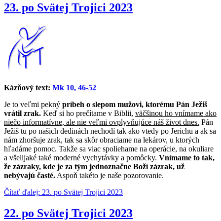
23. po Svätej Trojici 2023
Kázňový text:
Mk 10, 46-52
Je to veľmi pekný
príbeh o slepom mužovi, ktorému Pán Ježiš
vrátil zrak.
Keď si ho prečítame v Biblii,
väčšinou ho vnímame ako
niečo informatívne, ale nie veľmi ovplyvňujúce náš život dnes.
Pán
Ježiš tu po našich dedinách nechodí tak ako vtedy po Jerichu a ak sa
nám zhoršuje zrak, tak sa skôr obraciame na lekárov, u ktorých
hľadáme pomoc. Takže sa viac spoliehame na operácie, na okuliare
a všelijaké také moderné vychytávky a pomôcky.
Vnímame to tak,
že
zázraky, kde je za tým jednoznačne Boží zázrak, už
nebývajú časté.
Aspoň takéto je naše pozorovanie.
Čítať ďalej: 23. po Svätej Trojici 2023
22. po Svätej Trojici 2023