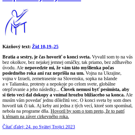
Kázňový text:
Žid 10,19–25
Bratia a sestry, je čas hovoriť o konci sveta.
Vyvalil som to na vás
bez okolkov, bez nejakej jemnej omáčky, tak priamo, bez zdĺhavého
úvodu. Ale
nepovedzte mi, že vám táto myšlienka počas
posledného roka ani raz neprišla na um.
Vojna na Ukrajine,
vojna v Izraeli, zemetrasenie na Slovensku, sopka na Islande
a v Taliansku, protesty a nepokoje po celom svete, globálne
otepľovanie a jeho následky...
Človek nemusí byť pesimista, aby
si tieto veci dal dokopy a vnímal hrozbu blížiaceho sa konca.
Ale
musím vám povedať jednu dôležitú vec. O konci sveta by som dnes
hovoril tak či tak. Aj keby ani jedna z tých vecí, ktoré som spomínal,
nebola na programe dňa.
Hovoril by som o tom preto, že to patrí
k témam na záver cirkevného roka.
Čítať ďalej: 24. po Svätej Trojici 2023