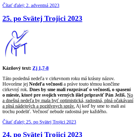
Čítať ďalej: 2. adventná 2023
25. po Svätej Trojici 2023
Kázňový text:
Zj 1,7-8
Táto posledná nedeľa v cirkevnom roku má krásny názov.
Hovoríme jej
Nedeľa večnosti
a práve touto témou končíme
cirkevný rok.
Dnes by sme mali rozprávať o večnosti, o spasení
o mieste, ktoré pre svojich verných išiel pripraviť Pán Ježiš.
No
a dnešná nedeľa by mala byť optimistická, radostná, plná očakávaní
a plná nádejných a pozitívnych správ.
Aj keď by sme to mali asi
trochu podeliť. Večnosť nebude radostná pre každého.
Čítať ďalej: 25. po Svätej Trojici 2023
24. po Svätej Trojici 2023