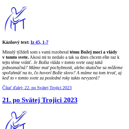
Kázňový text:
Iz 45, 1-7
Minulý týždeň som s vami rozoberal
tému Božej moci a vlády
v tomto svete.
Akosi mi to nedalo a tak sa dnes chcem ešte raz k
tejto téme vrátiť.
Je Božia vláda v tomto svete ozaj taká
jednoznačná? Máme mať pochybnosti, alebo skutočne sa môžeme
spoľahnúť na to, čo hovorí Božie slovo? A máme na tom trvať, aj
keď to v tomto svete za posledné roky takto nevyzerá?
Čítať ďalej: 22. po Svätej Trojici 2023
21. po Svätej Trojici 2023