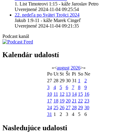
1. List Timoteovi 1:15 - káže Jaroslav Petro
Uverejnené 2024-11-04 09:25:54
22. nedeľa po Svätej Trojici 2024
Jakub 1:9-11 - káže Marek Cingeľ
Uverejnené 2024-11-04 09:21:35
Podcast kanál
Kalendár udalostí
«
<
august
2026
>
»
Po
Ut
St
Št
Pi
So
Ne
27
28
29
30
31
1
2
3
4
5
6
7
8
9
10
11
12
13
14
15
16
17
18
19
20
21
22
23
24
25
26
27
28
29
30
31
1
2
3
4
5
6
Nasledujúce udalosti