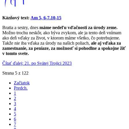
Kázňový text:
Am 5, 6-7.10-15
Bratia a sestry, dnes
máme nedeľu vďačnosti za úrody zeme.
Možno trochu neskôr, ako býva zvykom, ale ja tento deň vnímam
ako deň vďaky za život, v ktorom máme všetko, čo potrebujeme.
Takže nie iba vďaka za úrody na našich poliach,
ale aj vďaka za
zamestnanie, za peniaze, za možnosť si pohodlne a spokojne žiť
v tomto svete.
Čítať ďalej: 21. po Svätej Trojici 2023
Strana 5 z 122
Začiatok
Predch.
1
2
3
4
5
6
7