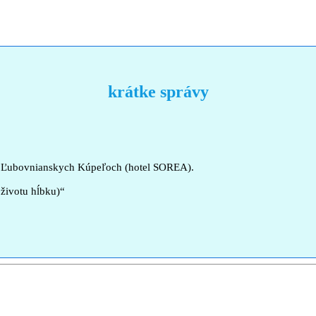
krátke správy
v Ľubovnianskych Kúpeľoch (hotel SOREA).
ivotu hĺbku)“