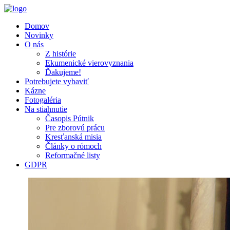
Domov
Novinky
O nás
Z histórie
Ekumenické vierovyznania
Ďakujeme!
Potrebujete vybaviť
Kázne
Fotogaléria
Na stiahnutie
Časopis Pútnik
Pre zborovú prácu
Kresťanská misia
Články o rómoch
Reformačné listy
GDPR