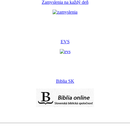
Zamyslenia na každý deň
EVS
Biblia SK