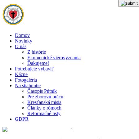
Domov
Novinky
O nás
Z histórie
Ekumenické vierovyznania
Ďakujeme!
Potrebujete vybaviť
Kázne
Fotogaléria
Na stiahnutie
Časopis Pútnik
Pre zborovú prácu
Kresťanská misia
Články o rómoch
Reformačné listy
GDPR