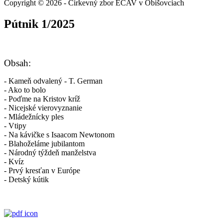
Copyright © 2026 - Cirkevný zbor ECAV v Obišovciach
Pútnik 1/2025
Obsah:
- Kameň odvalený - T. German
- Ako to bolo
- Poďme na Kristov kríž
- Nicejské vierovyznanie
- Mládežnícky ples
- Vtipy
- Na kávičke s Isaacom Newtonom
- Blahoželáme jubilantom
- Národný týždeň manželstva
- Kvíz
- Prvý kresťan v Európe
- Detský kútik