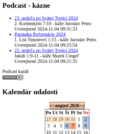
Podcast - kázne
23. nedeľa po Svätej Trojici 2024
2. Korintským 7:10 - káže Jaroslav Petro
Uverejnené 2024-11-04 09:31:33
Pamiatka Reformácie 2024
1. List Timoteovi 1:15 - káže Jaroslav Petro
Uverejnené 2024-11-04 09:25:54
22. nedeľa po Svätej Trojici 2024
Jakub 1:9-11 - káže Marek Cingeľ
Uverejnené 2024-11-04 09:21:35
Podcast kanál
Kalendár udalostí
«
<
august
2026
>
»
Po
Ut
St
Št
Pi
So
Ne
27
28
29
30
31
1
2
3
4
5
6
7
8
9
10
11
12
13
14
15
16