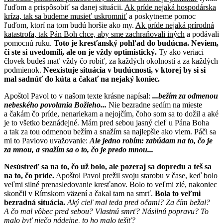
ľuďom a prispôsobiť sa danej situácii.
Ak príde nejaká hospodárska
kríza, tak sa budeme musieť uskromniť
a poskytneme pomoc
ľuďom, ktorí na tom budú horšie ako my.
Ak príde nejaká prírodná
katastrofa, tak Pán Boh chce, aby sme zachraňovali iných
a podávali
pomocnú ruku.
Toto je kresťanský pohľad do budúcna.
Neviem,
či ste si uvedomili, ale on je vždy optimistický.
Ty ako veriaci
človek budeš mať vždy čo robiť, za každých okolností a za každých
podmienok.
Neexistuje situácia v budúcnosti, v ktorej by si si
mal sadnúť do kúta a čakať na nejaký koniec.
Apoštol Pavol to v našom texte krásne napísal:
...bežím za odmenou
nebeského povolania Božieho...
Nie bezradne sedím na mieste
a čakám čo príde, nenariekam a nejojčím, čoho som sa to dožil a aké
je to všetko beznádejné. Mám pred sebou jasný cieľ u Pána Boha
a tak za tou odmenou bežím a snažím sa najlepšie ako viem. Páči sa
mi to Pavlovo uvažovanie:
Ale jedno robím: zabúdam na to, čo je
za mnou, a snažím sa o to, čo je predo mnou...
Nesústreď sa na to, čo už bolo, ale pozeraj sa dopredu a teš sa
na to, čo príde.
Apoštol Pavol prežil svoju starobu v čase, keď bolo
veľmi silné prenasledovanie kresťanov. Bolo to veľmi zlé, nakoniec
skončil v Rímskom väzení a čakal tam na smrť.
Bola to veľmi
bezradná situácia.
Aký cieľ mal teda pred očami? Za čím bežal?
A čo mal vôbec pred sebou? Vlastnú smrť? Násilnú popravu? To
malo byť niečo nádejne, to ho malo tešiť?