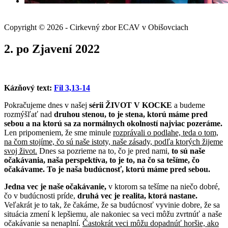
Copyright © 2026 - Cirkevný zbor ECAV v Obišovciach
2. po Zjavení 2022
Kázňový text:
Fil 3,13-14
Pokračujeme dnes v našej
sérii ŽIVOT V KOCKE
a budeme
rozmýšľať nad
druhou stenou, to je stena, ktorú máme pred
sebou a na ktorú sa za normálnych okolností najviac pozeráme.
Len pripomeniem, že sme minule
rozprávali o podlahe, teda o tom,
na čom stojíme, čo sú naše istoty, naše zásady, podľa ktorých žijeme
svoj život.
Dnes sa pozrieme na to, čo je pred nami,
to sú naše
očakávania, naša perspektíva, to je to, na čo sa tešíme, čo
očakávame. To je naša budúcnosť, ktorú máme pred sebou.
Jedna vec je naše očakávanie,
v ktorom sa tešíme na niečo dobré,
čo v budúcnosti príde,
druhá vec je realita, ktorá nastane.
Veľakrát je to tak, že čakáme, že sa budúcnosť vyvinie dobre, že sa
situácia zmení k lepšiemu, ale nakoniec sa veci môžu zvrtnúť a naše
očakávanie sa nenaplní.
Častokrát veci môžu dopadnúť horšie, ako