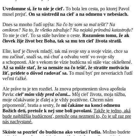
Uvedomme si, že to nie je cieľ.
To bola len cesta, po ktorej Pavol
musel prejsť.
On sa sústredil na cieľ a na odmenu v nebesiach.
Dnes sa mnoho ľudí opýta:
Na čo by som sa mal tešiť? Na
omikron? Na to, že všetko zdražuje? Na nejakú prírodnú katastrofu?
To nie je cieľ. To sa stále bavíme o ceste.
Rozumiem tomu, že ak
človek žije život bez Boha, tak sa mu ten cieľ života stratil.
Ešte, keď je človek mladý, tak má svoje sny a svoje vízie, chce sa
mu začínať, snaží sa, má chuť a odvahu veriť vo svoje sily
a schopnosti. Ale s vekom tie vízie budúcna sú stále viac oklieštené.
Až sa môže stať, že sa nemáte na čo tešiť, že stratíte motiváciu
žiť, prídete o dôvod radovať sa.
To musí byť pre neveriacich ľudí
veľmi ťažké.
Ale práve tu je ten rozdiel. Ja znova pripomeniem slova apoštola
Pavla:
cieľ mám vždy pred očami...
Môj cieľ života, moja túžba,
moje očakávanie je ďalej a je vždy pozitívne. Chcem nám
pripomenúť, bratia a sestry, že
mi čakáme na konci odmenu
Božích detí, pretože k nej sme boli povolaní.
Takže je jedno, aká
bude najbližšia budúcnosť, pretože ona nezmení to, čo je už raz pre
nás nachystané.
Skúste sa pozrieť do budúcna ako veriaci ľudia.
Možno budete