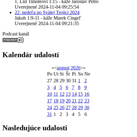
1. List Timoteovi 1:15 - káže Jaroslav Petro
Uverejnené 2024-11-04 09:25:54
22. nedeľa po Svätej Trojici 2024
Jakub 1:9-11 - káže Marek Cingeľ
Uverejnené 2024-11-04 09:21:35
Podcast kanál
Kalendár udalostí
«
<
august
2026
>
»
Po
Ut
St
Št
Pi
So
Ne
27
28
29
30
31
1
2
3
4
5
6
7
8
9
10
11
12
13
14
15
16
17
18
19
20
21
22
23
24
25
26
27
28
29
30
31
1
2
3
4
5
6
Nasledujúce udalosti