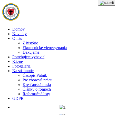
Domov
Novinky
O nás
Z histórie
Ekumenické vierovyznania
Ďakujeme!
Potrebujete vybaviť
Kázne
Fotogaléria
Na stiahnutie
Časopis Pútnik
Pre zborovú prácu
Kresťanská misia
Články o rómoch
Reformačné listy
GDPR