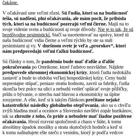
čakáme.
V očakávaní sme veľmi rôzni.
Sú ľudia, ktorí sa na budúcnosť
tešia, sú nadšení, plní očakávania, ale mám pocit, že pribúda
tých, ktorí sa na budúcnosť pozerajú veľmi čierne.
Majú na to
svoje videnie sveta a budúcnosti aj svoje dôvody.
Nie je to tak, že sú
bezdôvodne pesimistickí.
Stačí sa naorientovať na správy, ktoré tú
našu budúcnosť vidia čierne a veľmi rýchlo by ste sa stali
pesimistami aj vy.
V dnešnom svete je veľa „prorokov“, ktorí
nám predpovedajú veľmi ťažkú budúcnosť.
Sú články o tom, že
pandémia bude mať ďalšie a ďalšie
pokračovania
po Omrikone, ktoré ľudstvo nezvládne. Nájdete
predpovede ohromnej ekonomickej krízy
, ktorú ľudia nedokážu
zastaviť a bude to obdoba veľkej hospodárskej krízy. Ceny budú
neprestajne stúpať, peniaze stratia hodnotu, zavrú sa fabriky, ľudia
skončia bez práce na ulici a nebudú vedieť splácať svoje pôžičky,
prídu o bývanie, o strechu nad hlavou a ekonomicky sa úplne
zosypeme. A ešte, keď si k takým článkom
prečítane nejaké
katastrofické následky globálneho otepľovania
, ako sa o chvíľu
zvýši hladina morí a oceánov a Slovensko navštívi zopár hurikánov,
tak sa
zhrozíte z toho, čo príde a nebudete mať žiadne pozitívne
očakávania.
Hrozí rozvrat spoločnosti a chaos v štáte, k tomu
absolútny úpadok morálky a strata skutočných hodnôt a keď si
k tomu naštudujete ešte niečo z vesmíru, ktorý je podľa vedcov