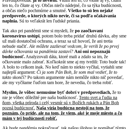
Pravdupovediac
ja to neviem.
Vidím len to, čo vidíte aj vy, čítam
len to, čo čítate aj vy. Občas niečo nádejné, čo sa týka budúcnosti,
a občas niečo pochmúrne a smutné.
Všetko to sú len nejaké
predpovede, o ktorých nikto nevie, či sa podľa očakávania
naplnia.
Sú to veľakrát len ľudské priania.
Tak ako pri pandémii sme si mysleli, že
po zaočkovaní
koronavírus ustúpi
, potom bolo treba pridať druhú dávku, aby sme
už mali dostatočnú ochranu, a teraz sa už hovorí, že ani tretia
nebude stačiť.
Ale môžete zazlievať vedcom, že verili že po prvej
dávke očkovania sa pandémia zastaví?
Ani oni nepoznajú
budúcnosť.
Analyzovali dáta, ktoré mali a zdalo sa im, že
očkovanie malo zabrať. Koľkokrát sme aj my tvrdili: Toto bude tak!
A bolo to celkom inak. No keď nám to niekto vyčítal, vytiahli sme
najlepší argument:
Či ja som Pán Boh, že som mal vedieť, že to
takto skončí?
Po takom argumente nám nemôže nikto nič povedať,
ale my vyčítame ľuďom tam hore, že nevedia, čo treba robiť.
Myslím, že vôbec nemusíme byť dobrí v predpovediach,
že to
nie je vôbec dôležité pre našu budúcnosť.
Tento svet a ľudia na
ňom, všetka príroda i celý vesmír sú v Božích rukách a Pán Boh
pozná budúcnosť.
Naša vízia budúcna nestojí na tom, že
poznám, čo príde, ale na tom, že viem, aké je moje miesto a čo
mám v tej budúcnosti robiť.
Ak bude pandémia pokračovať, tak našou úlohou je pomáhať
týmto