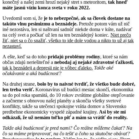
konečný a našej zemi hrozí nejaký stret s meteoritom,
tak hneď
máte jasnú víziu konca sveta v roku 2022.
Uvedomil som si, že
je to nebezpečné, ak sa človek dostane na
takúto vlnu pesimizmu a beznádeje.
Pretože potom vám už nič
iné nezostáva, len si naštvaní sadnúť niekde doma v kúte, nadávať
na celý svet a počkať už len na ten beznádejný koniec.
Niet prečo
žiť, niet sa o čo snažiť, všetko to ide dole vodou a nikto to už aj tak
nezastaví.
A ešte, keď sa do toho
pridajú problémy rodiny
, ktoré sa nám
občas zdajú neriešiteľné a
nebodaj aj nejaké zdravotné ťažkosti,
tak k beznádeji a depresii nie je vôbec ďaleko.
Takže aké
očakávanie a aká budúcnosť?
Na druhej strane,
bolo by to naivné tvrdiť, že všetko bude dobré,
len treba veriť.
Koronavírus už budúci mesiac skončí, ekonomika
sa do pol roka spamätá, do 10 rokov zvrátime globálne otepľovanie
a začneme s obnovou našej planéty a skončia všetky svetové
konflikty, takže sa utečenci spokojne vrátia domov a Slovensko
predbehne ekonomicky vyspelé západné krajiny.
Asi by ste mi
odkázali, že už nemám toľko piť a mám sa vrátiť do reality.
Takže aká budúcnosť je pred nami? Čo reálne môžeme čakať? Na
čo sa máme pripravovať, na čo tešiť a čoho sa skutočne obávať?