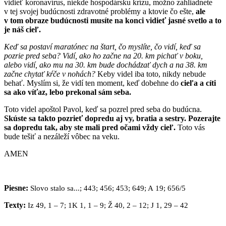
vidieť koronavírus, niekde hospodársku krízu, možno zahliadnete
v tej svojej budúcnosti zdravotné problémy a ktovie čo ešte,
ale
v tom obraze budúcnosti musíte na konci vidieť jasné svetlo a to
je náš cieľ.
Keď sa postaví maratónec na štart, čo myslíte, čo vidí, keď sa
pozrie pred seba? Vidí, ako ho začne na 20. km pichať v boku,
alebo vidí, ako mu na 30. km bude dochádzať dych a na 38. km
začne chytať kŕče v nohách?
Keby videl iba toto, nikdy nebude
behať. Myslím si, že vidí ten moment, keď dobehne do
cieľa a cíti
sa ako víťaz, lebo prekonal sám seba.
Toto videl apoštol Pavol, keď sa pozrel pred seba do budúcna.
Skúste sa takto pozrieť dopredu aj vy, bratia a sestry.
Pozerajte
sa dopredu tak, aby ste mali pred očami vždy cieľ.
Toto vás
bude tešiť a nezáleží vôbec na veku.
AMEN
Piesne:
Slovo stalo sa...; 443; 456; 453; 649; A 19; 656/5
Texty:
Iz 49, 1 – 7; 1K 1, 1 – 9; Ž 40, 2 – 12; J 1, 29 – 42