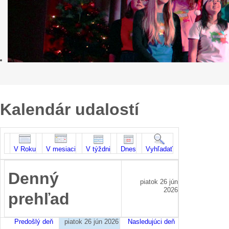
Kalendár udalostí
V Roku
V mesiaci
V týždni
Dnes
Vyhľadať
Denný
piatok 26 jún
2026
prehľad
Predošlý deň
piatok 26 jún 2026
Nasledujúci deň