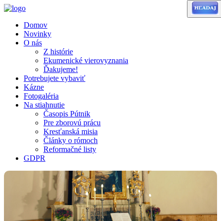
Domov
Novinky
O nás
Z histórie
Ekumenické vierovyznania
Ďakujeme!
Potrebujete vybaviť
Kázne
Fotogaléria
Na stiahnutie
Časopis Pútnik
Pre zborovú prácu
Kresťanská misia
Články o rómoch
Reformačné listy
GDPR