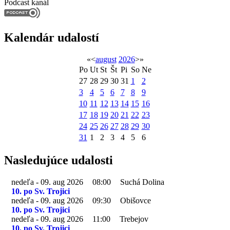
Podcast kanál
Kalendár udalostí
«
<
august
2026
>
»
Po
Ut
St
Št
Pi
So
Ne
27
28
29
30
31
1
2
3
4
5
6
7
8
9
10
11
12
13
14
15
16
17
18
19
20
21
22
23
24
25
26
27
28
29
30
31
1
2
3
4
5
6
Nasledujúce udalosti
nedeľa - 09. aug 2026
08:00
Suchá Dolina
10. po Sv. Trojici
nedeľa - 09. aug 2026
09:30
Obišovce
10. po Sv. Trojici
nedeľa - 09. aug 2026
11:00
Trebejov
10. po Sv. Trojici