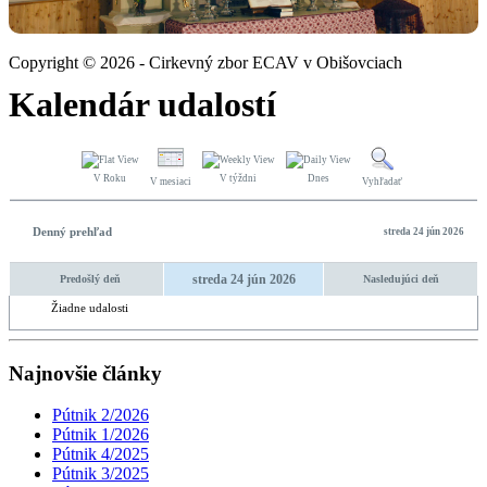
Copyright © 2026 - Cirkevný zbor ECAV v Obišovciach
Kalendár udalostí
V Roku
V týždni
Dnes
V mesiaci
Vyhľadať
Denný prehľad
streda 24 jún 2026
streda 24 jún 2026
Predošlý deň
Nasledujúci deň
Žiadne udalosti
Najnovšie články
Pútnik 2/2026
Pútnik 1/2026
Pútnik 4/2025
Pútnik 3/2025