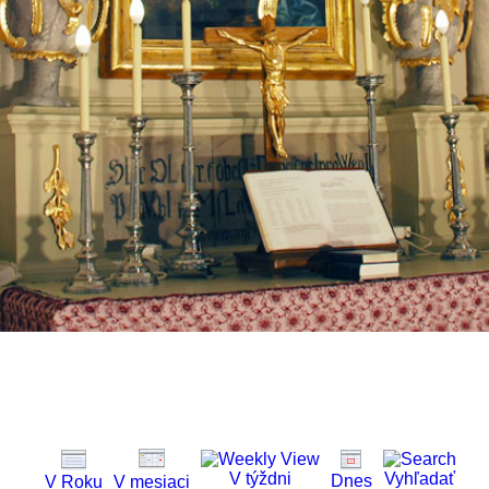
V týždni
Vyhľadať
Dnes
V Roku
V mesiaci