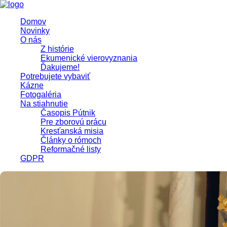
Domov
Novinky
O nás
Z histórie
Ekumenické vierovyznania
Ďakujeme!
Potrebujete vybaviť
Kázne
Fotogaléria
Na stiahnutie
Časopis Pútnik
Pre zborovú prácu
Kresťanská misia
Články o rómoch
Reformačné listy
GDPR