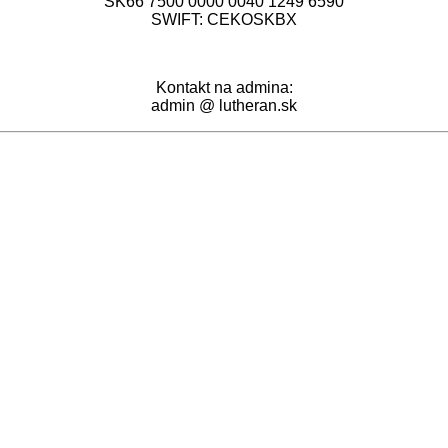
SK66 7500 0000 0040 1249 6590
SWIFT: CEKOSKBX
Kontakt na admina:
admin @ lutheran.sk