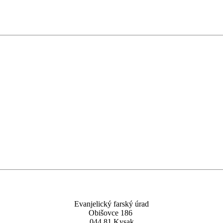
Evanjelický farský úrad
Obišovce 186
044 81 Kysak