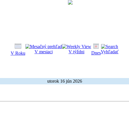
V mesiaci
V týždni
Vyhľadať
Dnes
V Roku
utorok 16 jún 2026