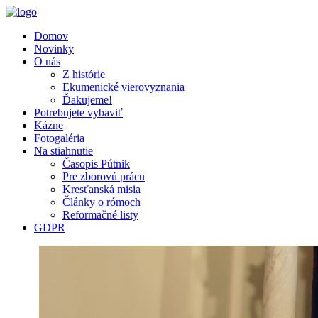
Domov
Novinky
O nás
Z histórie
Ekumenické vierovyznania
Ďakujeme!
Potrebujete vybaviť
Kázne
Fotogaléria
Na stiahnutie
Časopis Pútnik
Pre zborovú prácu
Kresťanská misia
Články o rómoch
Reformačné listy
GDPR