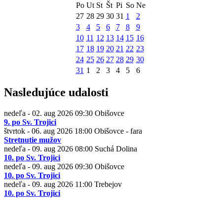
Po
Ut
St
Št
Pi
So
Ne
27
28
29
30
31
1
2
3
4
5
6
7
8
9
10
11
12
13
14
15
16
17
18
19
20
21
22
23
24
25
26
27
28
29
30
31
1
2
3
4
5
6
Nasledujúce udalosti
nedeľa - 02. aug 2026
09:30
Obišovce
9. po Sv. Trojici
štvrtok - 06. aug 2026
18:00
Obišovce - fara
Stretnutie mužov
nedeľa - 09. aug 2026
08:00
Suchá Dolina
10. po Sv. Trojici
nedeľa - 09. aug 2026
09:30
Obišovce
10. po Sv. Trojici
nedeľa - 09. aug 2026
11:00
Trebejov
10. po Sv. Trojici