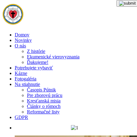
Domov
Novinky
O nás
Z histórie
Ekumenické vierovyznania
Ďakujeme!
Potrebujete vybaviť
Kázne
Fotogaléria
Na stiahnutie
Časopis Pútnik
Pre zborovú prácu
Kresťanská misia
Články o rómoch
Reformačné listy
GDPR