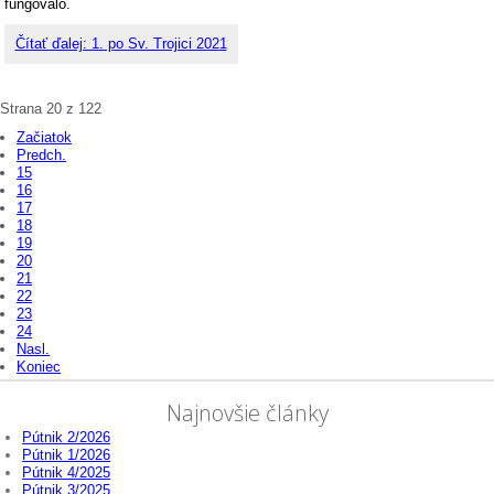
fungovalo.
Čítať ďalej: 1. po Sv. Trojici 2021
Strana 20 z 122
Začiatok
Predch.
15
16
17
18
19
20
21
22
23
24
Nasl.
Koniec
Najnovšie články
Pútnik 2/2026
Pútnik 1/2026
Pútnik 4/2025
Pútnik 3/2025