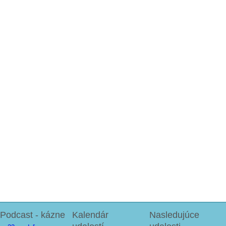
Podcast - kázne
Kalendár
Nasledujúce