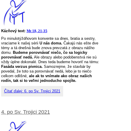
Kázňový text:
Mt 18, 21-35
Po minulotýždňovom konvente sa dnes, bratia a sestry,
vraciame k našej sérii
U nás doma.
Čakajú nás ešte dve
témy a tá dnešná bude znova prevzatá z obrazu nášho
domu.
Budeme porovnávať niečo, čo sa logicky
porovnávať nedá.
Ale obrazy alebo podobenstvá nie sú
vždy úplne dokonalé. Dnes teda budeme hovoriť na tému:
Fasáda verzus pivnica.
Samozrejme, že stavbár by
povedal, že toto sa porovnávať nedá, lebo je to niečo
celkom odlišné,
ale ak to vnímate ako obraz našich
rodín, tak si to veľmi jednoducho spojíte.
Čítať ďalej: 6. po Sv. Trojici 2021
4. po Sv. Trojici 2021