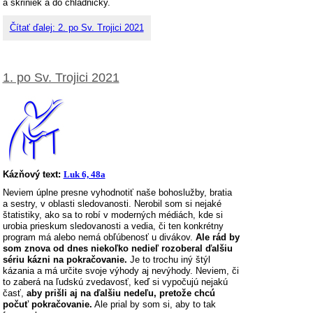
a skriniek a do chladničky.
Čítať ďalej: 2. po Sv. Trojici 2021
1. po Sv. Trojici 2021
Kázňový text:
Luk 6, 48a
Neviem úplne presne vyhodnotiť naše bohoslužby, bratia
a sestry, v oblasti sledovanosti. Nerobil som si nejaké
štatistiky, ako sa to robí v moderných médiách, kde si
urobia prieskum sledovanosti a vedia, či ten konkrétny
program má alebo nemá obľúbenosť u divákov.
Ale rád by
som znova od dnes niekoľko nedieľ rozoberal ďalšiu
sériu kázni na pokračovanie.
Je to trochu iný štýl
kázania a má určite svoje výhody aj nevýhody. Neviem, či
to zaberá na ľudskú zvedavosť, keď si vypočujú nejakú
časť,
aby prišli aj na ďalšiu nedeľu, pretože chcú
počuť pokračovanie.
Ale prial by som si, aby to tak