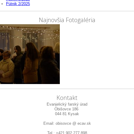
Pútnik 2/2025
Najnovšia Fotogaléria
Kontakt
Evanjelický farský úrad
Obišovce 186
044 81 Kysak
Email: obisovce @ ecav.sk
Tel.: +421 902 277 898