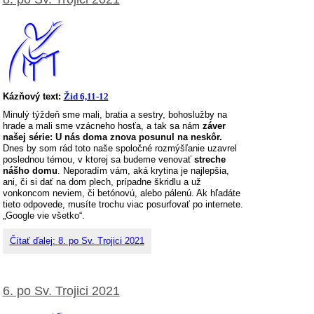
Kázňový text:
Žid 6,11-12
Minulý týždeň sme mali, bratia a sestry, bohoslužby na
hrade a mali sme vzácneho hosťa, a tak sa nám
záver
našej série: U nás doma znova posunul na neskôr.
Dnes by som rád toto naše spoločné rozmýšľanie uzavrel
poslednou témou, v ktorej sa budeme venovať
streche
nášho domu
. Neporadím vám, aká krytina je najlepšia,
ani, či si dať na dom plech, prípadne škridlu a už
vonkoncom neviem, či betónovú, alebo pálenú. Ak hľadáte
tieto odpovede, musíte trochu viac posurfovať po internete.
„Google vie všetko“.
Čítať ďalej: 8. po Sv. Trojici 2021
6. po Sv. Trojici 2021