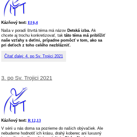
Kázňový text:
Ef 6,4
Naša v poradí štvrtá téma má názov
Detská izba.
Ak
chcete aj trochu konkretizovať, tak
táto téma má priblížiť
naše vzťahy s deťmi, prípadne pomôcť v tom, ako sa
pri deťoch z toho celého nezblázniť.
Čítať ďalej: 4. po Sv. Trojici 2021
3. po Sv. Trojici 2021
Kázňový text:
R 12,13
V sérii u nás doma sa pozrieme do našich obývačiek. Ale
nebudeme hodnotiť ich krásu, drahý koberec ani luxusný