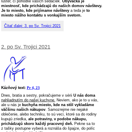
luster, či pohodlie vašich sedačiek.
Obývačka je
miestnosť, kde prichádzajú do našich domov návštevy.
Je to miesto, kde prijímame návštevy
a teda je
to
miesto nášho kontaktu s vonkajším svetom.
Čítať ďalej: 3. po Sv. Trojici 2021
2. po Sv. Trojici 2021
Kázňový text:
Pr 4, 23
Dnes, bratia a sestry, pokračujeme v sérii
U nás doma
nahliadnutím do našej kuchyne.
Neviem, ako je to u vás,
ale u nás je
kuchyňa miesto, kde na stôl vykladáme
väčšinu našich nákupov
. Samozrejme nie nejaké
oblečenie, alebo techniku, to sú veci, ktoré sa do rodiny
kupujú zriedka,
ale potraviny, v podobe nákupu,
prichádzajú skoro každý pracovný deň.
Pekne sa to
z tašky postupne vyberá a roznáša do špajze, do políc