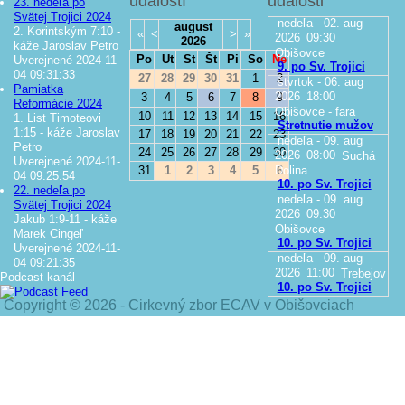
udalostí
udalosti
23. nedeľa po
Svätej Trojici 2024
nedeľa - 02. aug
august
2. Korintským 7:10 -
«
<
>
»
2026
09:30
2026
káže Jaroslav Petro
Obišovce
Po
Ut
St
Št
Pi
So
Ne
Uverejnené 2024-11-
9. po Sv. Trojici
04 09:31:33
27
28
29
30
31
1
2
štvrtok - 06. aug
Pamiatka
2026
18:00
3
4
5
6
7
8
9
Reformácie 2024
Obišovce - fara
10
11
12
13
14
15
16
1. List Timoteovi
Stretnutie mužov
1:15 - káže Jaroslav
17
18
19
20
21
22
23
nedeľa - 09. aug
Petro
24
25
26
27
28
29
30
2026
08:00
Suchá
Uverejnené 2024-11-
Dolina
31
1
2
3
4
5
6
04 09:25:54
10. po Sv. Trojici
22. nedeľa po
nedeľa - 09. aug
Svätej Trojici 2024
2026
09:30
Jakub 1:9-11 - káže
Obišovce
Marek Cingeľ
10. po Sv. Trojici
Uverejnené 2024-11-
nedeľa - 09. aug
04 09:21:35
2026
11:00
Trebejov
Podcast kanál
10. po Sv. Trojici
Copyright © 2026 - Cirkevný zbor ECAV v Obišovciach