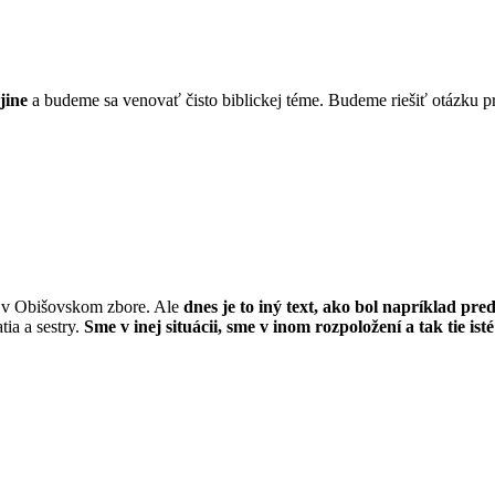
jine
a budeme sa venovať čisto biblickej téme. Budeme riešiť otázku pr
 tu v Obišovskom zbore. Ale
dnes je to iný text, ako bol napríklad pre
ia a sestry.
Sme v inej situácii, sme v inom rozpoložení a tak tie is