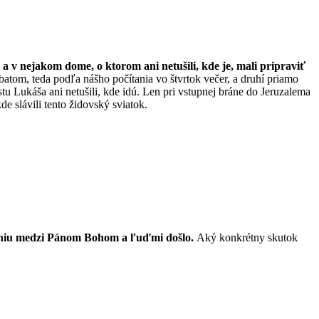
 a v nejakom dome, o ktorom ani netušili, kde je, mali pripraviť
abatom, teda podľa nášho počítania vo štvrtok večer, a druhí priamo
tu Lukáša ani netušili, kde idú. Len pri vstupnej bráne do Jeruzalema
e slávili tento židovský sviatok.
eniu medzi Pánom Bohom a ľuďmi došlo.
Aký konkrétny skutok