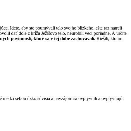
úce. Idete, aby ste poumývali telo svojho blízkeho, ešte raz natreli
volil dať dole z kríža Ježišovo telo, neurobili veci poriadne. A určite
ných povinností, ktoré sa v tej dobe zachovávali.
Riešili, kto im
ré medzi sebou úzko súvisia a navzájom sa ovplyvnili a ovplyvňujú.