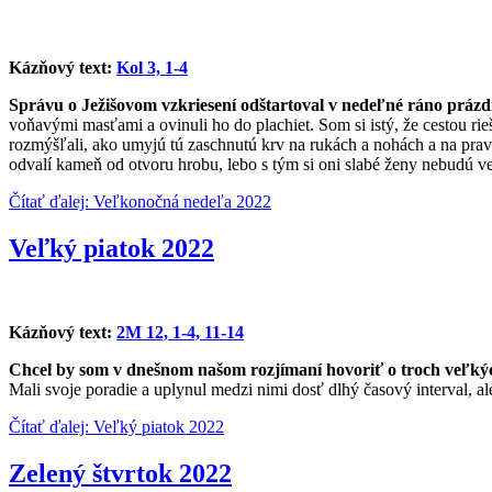
Kázňový text:
Kol 3, 1-4
Správu o Ježišovom vzkriesení odštartoval v nedeľné ráno práz
voňavými masťami a ovinuli ho do plachiet. Som si istý, že cestou rieši
rozmýšľali, ako umyjú tú zaschnutú krv na rukách a nohách a na pr
odvalí kameň od otvoru hrobu, lebo s tým si oni slabé ženy nebudú ve
Čítať ďalej: Veľkonočná nedeľa 2022
Veľký piatok 2022
Kázňový text:
2M 12, 1-4, 11-14
Chcel by som v dnešnom našom rozjímaní hovoriť o troch veľkýc
Mali svoje poradie a uplynul medzi nimi dosť dlhý časový interval, a
Čítať ďalej: Veľký piatok 2022
Zelený štvrtok 2022