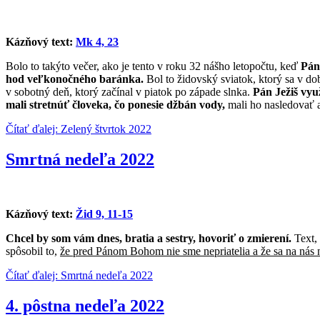
Kázňový text:
Mk 4, 23
Bolo to takýto večer, ako je tento v roku 32 nášho letopočtu, keď
Pán 
hod veľkonočného baránka.
Bol to židovský sviatok, ktorý sa v dob
v sobotný deň, ktorý začínal v piatok po západe slnka.
Pán Ježiš využ
mali stretnúť človeka, čo ponesie džbán vody,
mali ho nasledovať a
Čítať ďalej: Zelený štvrtok 2022
Smrtná nedeľa 2022
Kázňový text:
Žid 9, 11-15
Chcel by som vám dnes, bratia a sestry, hovoriť o zmierení.
Text, 
spôsobil to,
že pred Pánom Bohom nie sme nepriatelia a že sa na nás 
Čítať ďalej: Smrtná nedeľa 2022
4. pôstna nedeľa 2022