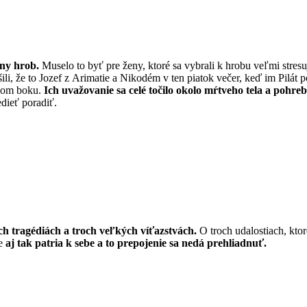
dny hrob.
Muselo to byť pre ženy, ktoré sa vybrali k hrobu veľmi stresuj
li, že to Jozef z Arimatie a Nikodém v ten piatok večer, keď im Pilát po
avom boku.
Ich uvažovanie sa celé točilo okolo mŕtveho tela a pohreb
dieť poradiť.
h tragédiách a troch veľkých víťazstvách.
O troch udalostiach, kto
le
aj tak patria k sebe a to prepojenie sa nedá prehliadnuť.