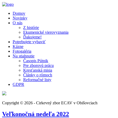
Domov
Novinky
O nás
Z histórie
Ekumenické vierovyznania
Ďakujeme!
Potrebujete vybaviť
Kázne
Fotogaléria
Na stiahnutie
Časopis Pútnik
Pre zborovú prácu
Kresťanská misia
Články o rómoch
Reformačné listy
GDPR
Copyright © 2026 - Cirkevný zbor ECAV v Obišovciach
Veľkonočná nedeľa 2022