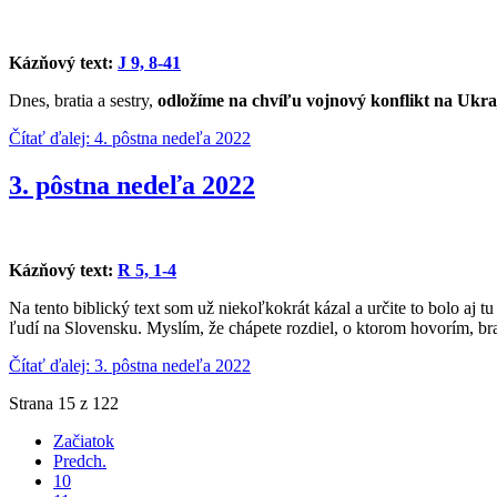
Kázňový text:
J 9, 8-41
Dnes, bratia a sestry,
odložíme na chvíľu vojnový konflikt na Ukra
Čítať ďalej: 4. pôstna nedeľa 2022
3. pôstna nedeľa 2022
Kázňový text:
R 5, 1-4
Na tento biblický text som už niekoľkokrát kázal a určite to bolo aj
ľudí na Slovensku. Myslím, že chápete rozdiel, o ktorom hovorím, brat
Čítať ďalej: 3. pôstna nedeľa 2022
Strana 15 z 122
Začiatok
Predch.
10