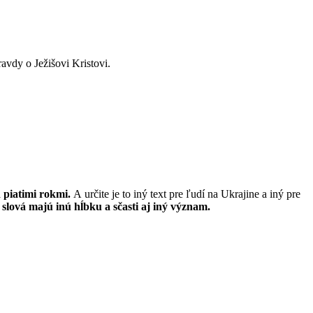
avdy o Ježišovi Kristovi.
d piatimi rokmi.
A určite je to iný text pre ľudí na Ukrajine a iný pre
té slová majú inú hĺbku a sčasti aj iný význam.