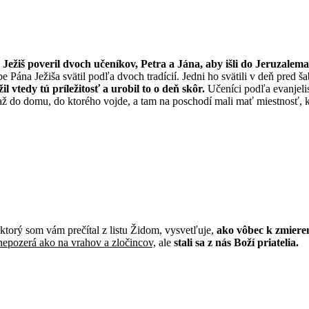
Ježiš poveril dvoch učeníkov, Petra a Jána, aby išli do Jeruzalema
e Pána Ježiša svätil podľa dvoch tradícií. Jedni ho svätili v deň pred š
il vtedy tú príležitosť a urobil to o deň skôr.
Učeníci podľa evanjelis
ž do domu, do ktorého vojde, a tam na poschodí mali mať miestnosť, kd
ktorý som vám prečítal z listu Židom, vysvetľuje,
ako vôbec k zmier
nepozerá ako na vrahov a zločincov,
ale
stali sa z nás Boží priatelia.