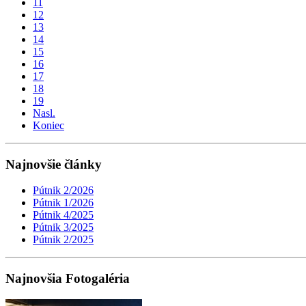
11
12
13
14
15
16
17
18
19
Nasl.
Koniec
Najnovšie články
Pútnik 2/2026
Pútnik 1/2026
Pútnik 4/2025
Pútnik 3/2025
Pútnik 2/2025
Najnovšia Fotogaléria