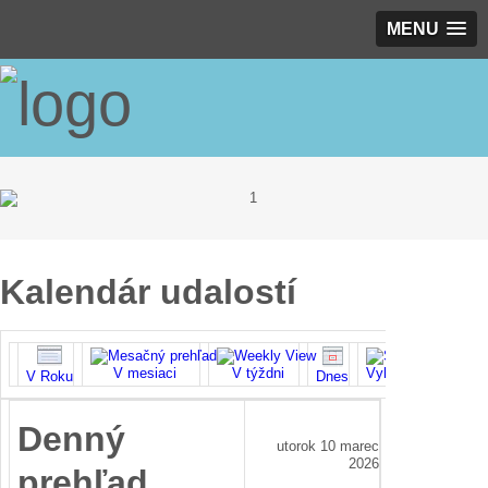
MENU
Kalendár udalostí
V mesiaci
V týždni
Vyhľadať
V Roku
Dnes
Denný
utorok 10 marec
2026
prehľad