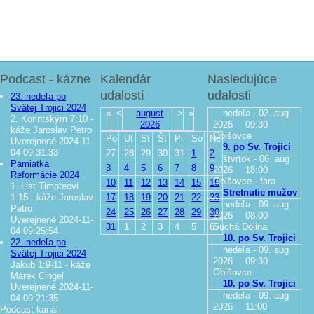
Podcast - kázne
Kalendár
Nasledujúce
udalostí
udalosti
23. nedeľa po
Svätej Trojici 2024
«
<
august
>
»
nedeľa - 02. aug
2. Korintským 7:10 -
2026
2026
09:30
káže Jaroslav Petro
Obišovce
Po
Ut
St
Št
Pi
So
Ne
Uverejnené 2024-11-
9. po Sv. Trojici
04 09:31:33
27
28
29
30
31
1
2
štvrtok - 06. aug
Pamiatka
3
4
5
6
7
8
9
2026
18:00
Reformácie 2024
Obišovce - fara
10
11
12
13
14
15
16
1. List Timoteovi
Stretnutie mužov
1:15 - káže Jaroslav
17
18
19
20
21
22
23
nedeľa - 09. aug
Petro
24
25
26
27
28
29
30
2026
08:00
Uverejnené 2024-11-
31
1
2
3
4
5
6
Suchá Dolina
04 09:25:54
10. po Sv. Trojici
22. nedeľa po
nedeľa - 09. aug
Svätej Trojici 2024
2026
09:30
Jakub 1:9-11 - káže
Obišovce
Marek Cingeľ
10. po Sv. Trojici
Uverejnené 2024-11-
nedeľa - 09. aug
04 09:21:35
2026
11:00
Podcast kanál