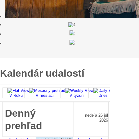
Kalendár udalostí
V Roku
V mesiaci
V týždni
Dnes
Vyhľadať
Denný
nedeľa 26 júl
2026
prehľad