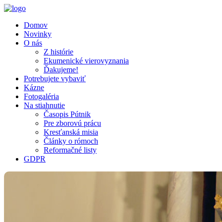
Domov
Novinky
O nás
Z histórie
Ekumenické vierovyznania
Ďakujeme!
Potrebujete vybaviť
Kázne
Fotogaléria
Na stiahnutie
Časopis Pútnik
Pre zborovú prácu
Kresťanská misia
Články o rómoch
Reformačné listy
GDPR