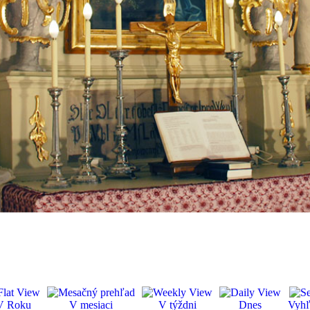
V Roku
V mesiaci
V týždni
Dnes
Vyhľ