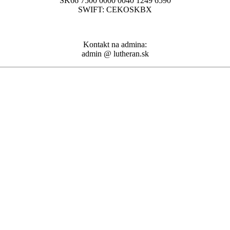
SK66 7500 0000 0040 1249 6590
SWIFT: CEKOSKBX
Kontakt na admina:
admin @ lutheran.sk