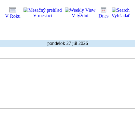
V mesiaci
V týždni
Vyhľadať
Dnes
V Roku
pondelok 27 júl 2026