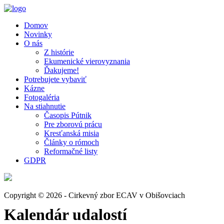
Domov
Novinky
O nás
Z histórie
Ekumenické vierovyznania
Ďakujeme!
Potrebujete vybaviť
Kázne
Fotogaléria
Na stiahnutie
Časopis Pútnik
Pre zborovú prácu
Kresťanská misia
Články o rómoch
Reformačné listy
GDPR
Copyright © 2026 - Cirkevný zbor ECAV v Obišovciach
Kalendár udalostí