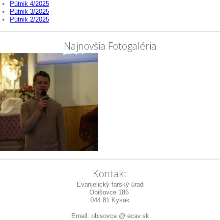
Pútnik 4/2025
Pútnik 3/2025
Pútnik 2/2025
Najnovšia Fotogaléria
Kontakt
Evanjelický farský úrad
Obišovce 186
044 81 Kysak
Email: obisovce @ ecav.sk