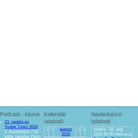
Podcast - kázne
Kalendár
Nasledujúce
udalostí
udalosti
23. nedeľa po
Svätej Trojici 2024
«
<
august
>
»
nedeľa - 02. aug
2. Korintským 7:10 -
2026
2026
09:30
Obišovce
káže Jaroslav Petro