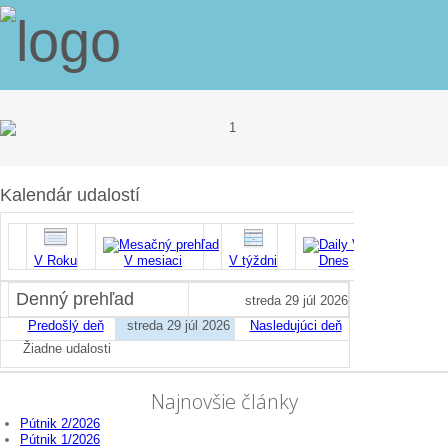
Kalendár udalostí
V Roku
V mesiaci
V týždni
Dnes
Vyhľadať
Denný prehľad
streda 29 júl 2026
Predošlý deň
streda 29 júl 2026
Nasledujúci deň
Žiadne udalosti
Najnovšie články
Pútnik 2/2026
Pútnik 1/2026