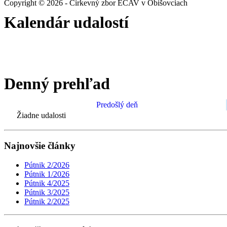
Copyright © 2026 - Cirkevný zbor ECAV v Obišovciach
Kalendár udalostí
Denný prehľad
Predošlý deň
Žiadne udalosti
Najnovšie články
Pútnik 2/2026
Pútnik 1/2026
Pútnik 4/2025
Pútnik 3/2025
Pútnik 2/2025