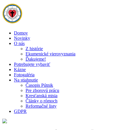
Domov
Novinky
O nás
Z histórie
Ekumenické vierovyznania
Ďakujeme!
Potrebujete vybaviť
Kázne
Fotogaléria
Na stiahnutie
Časopis Pútnik
Pre zborovú prácu
Kresťanská misia
Články o rómoch
Reformačné listy
GDPR