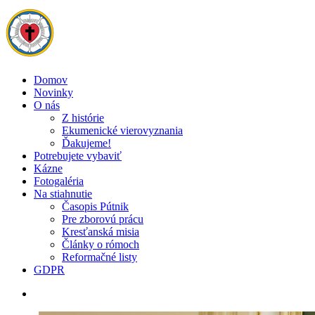
Domov
Novinky
O nás
Z histórie
Ekumenické vierovyznania
Ďakujeme!
Potrebujete vybaviť
Kázne
Fotogaléria
Na stiahnutie
Časopis Pútnik
Pre zborovú prácu
Kresťanská misia
Články o rómoch
Reformačné listy
GDPR