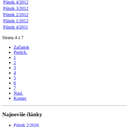
Pútnik 4/2012
Pútnik 3/2012
Pútnik 2/2012
Pútnik 1/2012
Pútnik 4/2011
Strana 4 z 7
Začiatok
Predch.
1
2
3
4
5
6
7
Nasl.
Koniec
Najnovšie články
Pútnik 2/2026