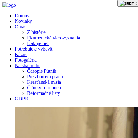
Domov
Novinky
O nás
Z histórie
Ekumenické vierovyznania
Ďakujeme!
Potrebujete vybaviť
Kázne
Fotogaléria
Na stiahnutie
Časopis Pútnik
Pre zborovú prácu
Kresťanská misia
Články o rómoch
Reformačné listy
GDPR