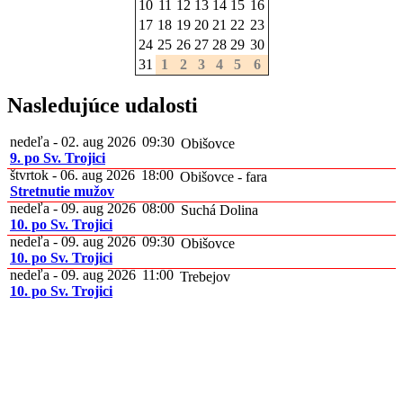
10
11
12
13
14
15
16
17
18
19
20
21
22
23
24
25
26
27
28
29
30
31
1
2
3
4
5
6
Nasledujúce udalosti
nedeľa - 02. aug 2026
09:30
Obišovce
9. po Sv. Trojici
štvrtok - 06. aug 2026
18:00
Obišovce - fara
Stretnutie mužov
nedeľa - 09. aug 2026
08:00
Suchá Dolina
10. po Sv. Trojici
nedeľa - 09. aug 2026
09:30
Obišovce
10. po Sv. Trojici
nedeľa - 09. aug 2026
11:00
Trebejov
10. po Sv. Trojici