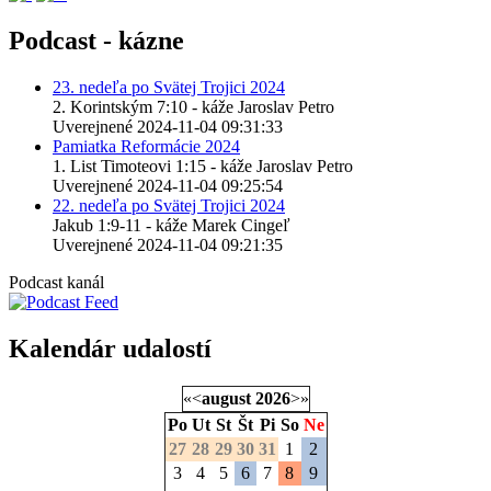
Podcast - kázne
23. nedeľa po Svätej Trojici 2024
2. Korintským 7:10 - káže Jaroslav Petro
Uverejnené 2024-11-04 09:31:33
Pamiatka Reformácie 2024
1. List Timoteovi 1:15 - káže Jaroslav Petro
Uverejnené 2024-11-04 09:25:54
22. nedeľa po Svätej Trojici 2024
Jakub 1:9-11 - káže Marek Cingeľ
Uverejnené 2024-11-04 09:21:35
Podcast kanál
Kalendár udalostí
«
<
august
2026
>
»
Po
Ut
St
Št
Pi
So
Ne
27
28
29
30
31
1
2
3
4
5
6
7
8
9