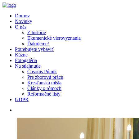
Domov
Novinky
O nás
Z histórie
Ekumenické vierovyznania
Ďakujeme!
Potrebujete vybaviť
Kázne
Fotogaléria
Na stiahnutie
Časopis Pútnik
Pre zborovú prácu
Kresťanská misia
Články o rómoch
Reformačné listy
GDPR