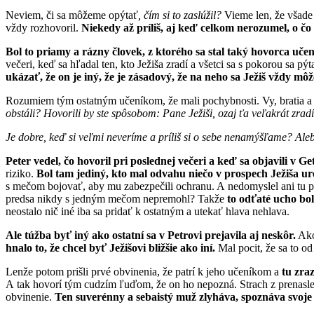
Neviem, či sa môžeme opýtať
, čím si to zaslúžil?
Vieme len, že všade 
vždy rozhovoril.
Niekedy až príliš, aj keď celkom nerozumel, o čo 
Bol to priamy a rázny človek, z ktorého sa stal taký hovorca učen
večeri, keď sa hľadal ten, kto Ježiša zradí a všetci sa s pokorou sa pýta
ukázať, že on je iný, že je zásadový, že na neho sa Ježiš vždy mô
Rozumiem tým ostatným učeníkom, že mali pochybnosti. Vy, bratia a ses
obstáli? Hovorili by ste spôsobom: Pane Ježiši, ozaj ťa veľakrát zr
Je dobre, keď si veľmi neveríme a príliš si o sebe nenamýšľame? Aleb
Peter vedel, čo hovoril pri poslednej večeri a keď sa objavili v G
riziko.
Bol tam jediný, kto mal odvahu niečo v prospech Ježiša ur
s mečom bojovať, aby mu zabezpečili ochranu. A nedomyslel ani tu poč
predsa nikdy s jedným mečom nepremohl? Takže
to odťaté ucho bo
neostalo nič iné iba sa pridať k ostatným a utekať hlava nehlava.
Ale túžba byť iný ako ostatní sa v Petrovi prejavila aj neskôr.
Ako
hnalo to, že chcel byť Ježišovi bližšie ako iní.
Mal pocit, že sa to o
Lenže potom prišli prvé obvinenia, že patrí k jeho učeníkom a
tu zra
A tak hovorí tým cudzím ľuďom, že on ho nepozná. Strach z prenasledova
obvinenie.
Ten suverénny a sebaistý muž zlyháva, spoznáva svoje h