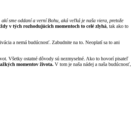
akí sme oddaní a verní Bohu, aká veľká je naša viera, pretože
 vždy v tých rozhodujúcich momentoch to celé zlyhá
, tak ako to
ivácia a nemá budúcnosť. Zabudnite na to. Neoplatí sa to ani
ivot. Všetky ostatné dôvody sú nezmyselné. Ako to hovorí pisateľ
 ťažkých momentov života.
V tom je naša nádej a naša budúcnosť,