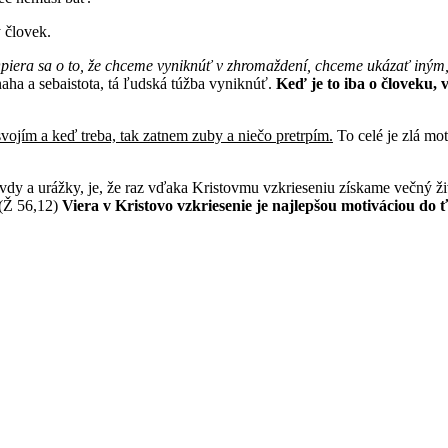
ý človek.
iera sa o to, že chceme vyniknúť v zhromaždení, chceme ukázať iným, 
aha a sebaistota, tá ľudská túžba vyniknúť.
Keď je to iba o človeku,
svojím a keď treba, tak zatnem zuby a niečo pretrpím.
To celé je zlá mot
ivdy a urážky, je, že raz vďaka Kristovmu vzkrieseniu získame večný ž
(Ž 56,12)
Viera v Kristovo vzkriesenie je najlepšou motiváciou do