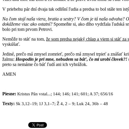
V priebehu pár dní dvaja tak odlišní ľudia a predsa to bol stále ten ist
Na čom stojí naša viera, bratia a sestry?
V čom je tá naša odvaha? Op
dokážeme viac ako ostatní?
Spomeňte si, ako dlho vydržala ľudská sn
bolo pri tom prvom Petrovi.
Nemôže to stáť na tom,
že som predsa nejaký chlap a viem si stáť za 
vyskúšať.
Jediné, prečo má zmysel zomrieť, prečo má zmysel trpieť a znášať kr
žalmu:
Hospodin je pri mne, nebudem sa báť, čo mi urobí človek?!
preto sa nemáme čo báť ľudí ani ich vyhrážok.
AMEN
Piesne:
Kristus Pán vstal...; 144; 146; 141; 601; A 37; 656/16
Texty:
Sk 3,12–19; 1J 3,1–7; Ž 4, 2 – 9; Luk 24, 36b – 48