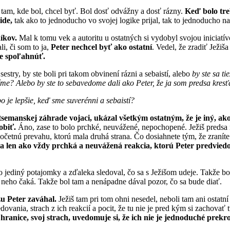
tam, kde bol, chcel byť. Bol dosť odvážny a dosť rázny.
Keď bolo tre
ide,
tak ako to jednoducho vo svojej logike prijal, tak to jednoducho na
íkov.
Mal k tomu vek a autoritu u ostatných si vydobyl svojou iniciatívo
li, či som to ja,
Peter nechcel byť ako ostatní
. Vedel, že zradiť Ježiš
že spoľahnúť.
try, by ste boli pri takom obvinení rázni a sebaistí, alebo
by ste sa ti
adíme? Alebo by ste to sebavedome dali ako Peter, že ja som predsa kr
o je lepšie, keď sme suverénni a sebaistí?
etsemanskej záhrade vojaci, ukázal všetkým ostatným, že je iný, ako
obiť.
Áno, zase to bolo prchké, neuvážené, nepochopené. Ježiš predsa
etnú prevahu, ktorú mala druhá strana. Čo dosiahnete tým, že zraníte j
la len ako vždy prchká a neuvážená reakcia, ktorú Peter predviedo
 jediný potajomky a zďaleka sledoval, čo sa s Ježišom udeje. Takže bo
d neho čaká. Takže bol tam a nenápadne dával pozor, čo sa bude diať.
zu Peter zaváhal.
Ježiš tam pri tom ohni nesedel, neboli tam ani ostatn
nia, strach z ich reakcií a pocit, že tu nie je pred kým si zachovať tv
ranice, svoj strach, uvedomuje si, že ich nie je jednoduché prekro