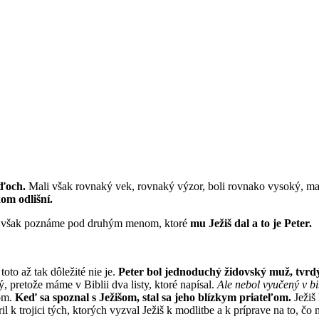
ďoch.
Mali však rovnaký vek, rovnaký výzor, boli rovnako vysoký, mali
om odlišní.
o však poznáme pod druhým menom, ktoré
mu Ježiš dal a to je Peter.
oto až tak dôležité nie je.
Peter bol jednoduchý židovský muž, tvrdý 
 pretože máme v Biblii dva listy, ktoré napísal.
Ale nebol vyučený v bi
rom.
Keď sa spoznal s Ježišom, stal sa jeho blízkym priateľom.
Ježiš
 k trojici tých, ktorých vyzval Ježiš k modlitbe a k príprave na to, čo 