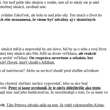
Ale keď príde táto situácia v realite, tam už to nikdy nie je také
rétnej situácii, zaváhali sme.
 zvládne čokoľvek, ale bolo to nad jeho sily. Ten strach o život ho
ach ešte neznamená, že vieme byť odvážny aj v skutočných
situácii mlčal a nepovedal by ani slovo, bál by sa o seba a svoj život.
kej istej situácii ako Pán Ježiš na dvore veľkňaza,
ale reakcie
u urobiť veľkňazi.
On rozpráva suverénne a sebaisto, bez
chý človek, ktorý chodil s Ježišom.
to už natrénoval?
Alebo sa nechcel zhodiť pred ďalším
učeníkom
ko chytený zločinec nechce vypovedať, lebo sa síce bojí
robil.
Peter si jasne uvedomil, že je niečo dôležitejšie ako tento
emajú moc nad jeho budúcnosťou, že nerozhodujú o tom, čo sa stane vo
ých.
Táto Petrova odvaha stála na tom, že videl vzkrieseného Krista,