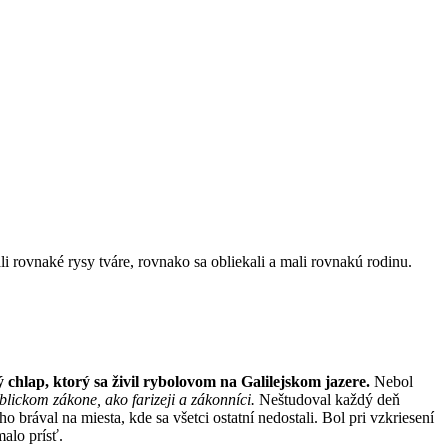
 rovnaké rysy tváre, rovnako sa obliekali a mali rovnakú rodinu.
chlap, ktorý sa živil rybolovom na Galilejskom jazere.
Nebol
blickom zákone, ako farizeji a zákonníci.
Neštudoval každý deň
 ho brával na miesta, kde sa všetci ostatní nedostali. Bol pri vzkriesení
malo prísť.