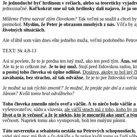
Je jednoduché byť hrdinom v rečiach, alebo sa teoreticky vyjadr
jednoznačné.
Koľkokrát sme už tak hrdinsky dali najavo, že ja s
Môžeme Petra nazvať zlým človekom?
Tak veľmi sa snažil a chcel by
premohol.
Myslím, že Peter je obrazom mnohých z nás.
Vôľa by aj
životných situáciách.
Ale sľúbil som vám dnes ešte jedného muža, veľmi podobného Petrov
TEXT: Sk 4,8-13
Asi si poviete, že to je predsa ten istý muž, ako ten pred tým.
Áno, veľ
Ale tu je to celkom iné.
Je to iný muž.
Stojí pred židovskou radou, kt
a postoj toho človeka sú úplne odlišné.
Doslova, akoby to bol iný č
zaváhania, bez strachu, až tak odvážne
, že je to pre židovskú veľ
Je možné sa tak rýchlo zmeniť? Je možné, že prejde pár dní a z ustrách
Jánom? Kvôli tomu hral odvážneho?
Toho človeka zmenilo niečo oveľa väčšie. A to niečo bolo väčšie a 
vyšetrovateľov, súdu a väzenia,
ale väčší strach má z toho, koho by m
život a to je večnosť a že je niekto, kto je mocnejší ako smrť a tý
večnosti. Napriek tomu ako vystupovali, boli len malými pánmi.
Táto suverenita a sebaistota nestála na Petrových schopnostiach
videl akú moc má Boh a čo dokáže a že práve kvôli tomu sa ľudí vôb