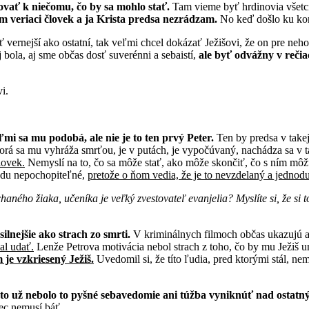
ovať k niečomu, čo by sa mohlo stať.
Tam vieme byť hrdinovia všetci. 
om veriaci človek a ja Krista predsa nezrádzam.
No keď došlo ku konk
ť vernejší ako ostatní, tak veľmi chcel dokázať Ježišovi, že on pre neho
 bola, aj sme občas dosť suverénni a sebaistí,
ale byť odvážny v reči
i.
mi sa mu podobá, ale nie je to ten prvý Peter.
Ten by predsa v takej 
orá sa mu vyhráža smrťou, je v putách, je vypočúvaný, nachádza sa v ta
lovek.
Nemyslí na to, čo sa môže stať, ako môže skončiť, čo s ním môž
radu nepochopiteľné,
pretože o ňom vedia, že je to nevzdelaný a jednodu
aného žiaka, učeníka je veľký zvestovateľ evanjelia? Myslíte si, že si 
silnejšie ako strach zo smrti.
V kriminálnych filmoch občas ukazujú a
al udať.
Lenže Petrova motivácia nebol strach z toho, čo by mu Ježiš u
m je vzkriesený Ježiš.
Uvedomil si, že títo ľudia, pred ktorými stál, n
, to už nebolo to pyšné sebavedomie ani túžba vyniknúť nad ostatn
ec nemusí báť.