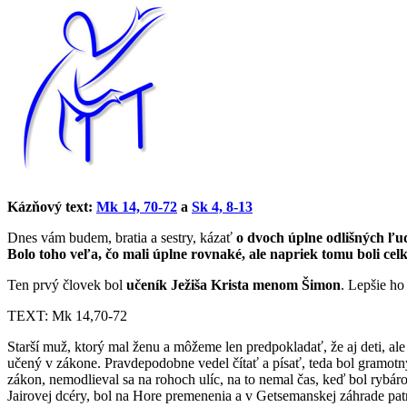
Kázňový text:
Mk 14, 70-72
a
Sk 4, 8-13
Dnes vám budem, bratia a sestry, kázať
o dvoch úplne odlišných ľu
Bolo toho veľa, čo mali úplne rovnaké, ale napriek tomu boli celk
Ten prvý človek bol
učeník Ježiša Krista menom Šimon
. Lepšie h
TEXT: Mk 14,70-72
Starší muž, ktorý mal ženu a môžeme len predpokladať, že aj deti, ale t
učený v zákone. Pravdepodobne vedel čítať a písať, teda bol gramotný,
zákon, nemodlieval sa na rohoch ulíc, na to nemal čas, keď bol rybá
Jairovej dcéry, bol na Hore premenenia a v Getsemanskej záhrade patril