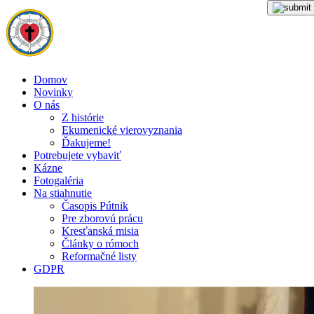
Domov
Novinky
O nás
Z histórie
Ekumenické vierovyznania
Ďakujeme!
Potrebujete vybaviť
Kázne
Fotogaléria
Na stiahnutie
Časopis Pútnik
Pre zborovú prácu
Kresťanská misia
Články o rómoch
Reformačné listy
GDPR