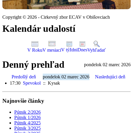
Copyright © 2026 - Cirkevný zbor ECAV v Obišovciach
Kalendár udalostí
V týždni
Dnes
V Roku
V mesiaci
Vyhľadať
Denný prehľad
pondelok 02 marec 2026
Predošlý deň
pondelok 02 marec 2026
Nasledujúci deň
17:30
Spevokol
:: Kysak
Najnovšie články
Pútnik 2/2026
Pútnik 1/2026
Pútnik 4/2025
Pútnik 3/2025