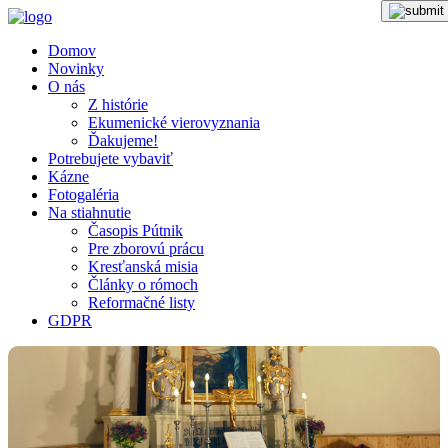
Domov
Novinky
O nás
Z histórie
Ekumenické vierovyznania
Ďakujeme!
Potrebujete vybaviť
Kázne
Fotogaléria
Na stiahnutie
Časopis Pútnik
Pre zborovú prácu
Kresťanská misia
Články o rómoch
Reformačné listy
GDPR