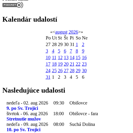
Kalendár udalostí
«
<
august
2026
>
»
Po
Ut
St
Št
Pi
So
Ne
27
28
29
30
31
1
2
3
4
5
6
7
8
9
10
11
12
13
14
15
16
17
18
19
20
21
22
23
24
25
26
27
28
29
30
31
1
2
3
4
5
6
Nasledujúce udalosti
nedeľa - 02. aug 2026
09:30
Obišovce
9. po Sv. Trojici
štvrtok - 06. aug 2026
18:00
Obišovce - fara
Stretnutie mužov
nedeľa - 09. aug 2026
08:00
Suchá Dolina
10. po Sv. Trojici