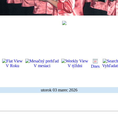
V Roku
V mesiaci
V týždni
Vyhľada
Dnes
utorok 03 marec 2026