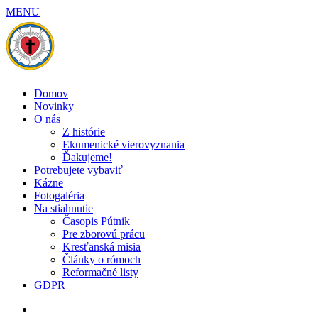
MENU
Domov
Novinky
O nás
Z histórie
Ekumenické vierovyznania
Ďakujeme!
Potrebujete vybaviť
Kázne
Fotogaléria
Na stiahnutie
Časopis Pútnik
Pre zborovú prácu
Kresťanská misia
Články o rómoch
Reformačné listy
GDPR