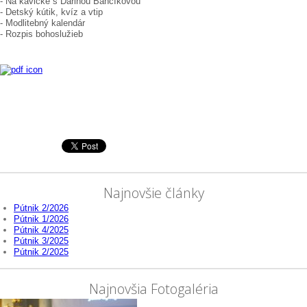
- Na kávičke s Darinou Bancíkovou
- Detský kútik, kvíz a vtip
- Modlitebný kalendár
- Rozpis bohoslužieb
Najnovšie články
Pútnik 2/2026
Pútnik 1/2026
Pútnik 4/2025
Pútnik 3/2025
Pútnik 2/2025
Najnovšia Fotogaléria