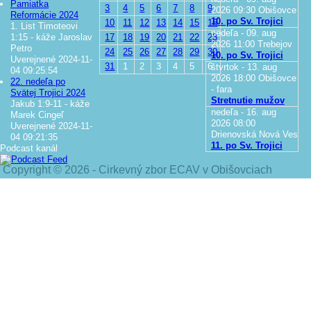
Pamiatka
3
4
5
6
7
8
9
2026
09:30
Obišovce
Reformácie 2024
10. po Sv. Trojici
10
11
12
13
14
15
16
1. List Timoteovi
nedeľa - 09. aug
1:15 - káže Jaroslav
17
18
19
20
21
22
23
2026
11:00
Trebejov
Petro
24
25
26
27
28
29
30
10. po Sv. Trojici
Uverejnené 2024-11-
31
1
2
3
4
5
6
štvrtok - 13. aug
04 09:25:54
2026
18:00
Obišovce
22. nedeľa po
- fara
Svätej Trojici 2024
Stretnutie mužov
Jakub 1:9-11 - káže
nedeľa - 16. aug
Marek Cingeľ
2026
08:00
Uverejnené 2024-11-
Drienovská Nová Ves
04 09:21:35
11. po Sv. Trojici
Podcast kanál
Copyright © 2026 - Cirkevný zbor ECAV v Obišovciach