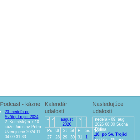
Podcast - kázne
Kalendár
Nasledujúce
udalostí
udalosti
23. nedeľa po
Svätej Trojici 2024
«
<
august
>
»
nedeľa - 09. aug
2. Korintským 7:10 -
2026
2026
08:00
Suchá
káže Jaroslav Petro
Dolina
Po
Ut
St
Št
Pi
So
Ne
Uverejnené 2024-11-
10. po Sv. Trojici
04 09:31:33
27
28
29
30
31
1
2
nedeľa - 09. aug