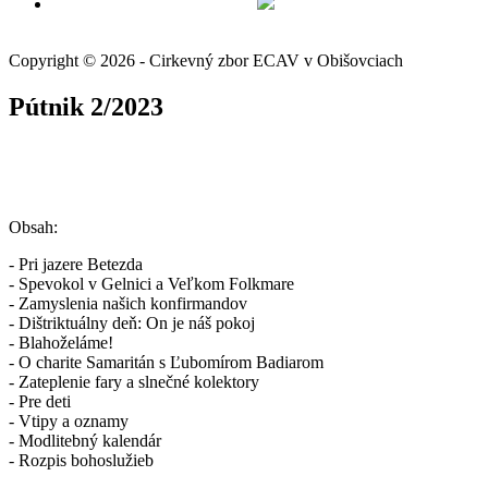
Copyright © 2026 - Cirkevný zbor ECAV v Obišovciach
Pútnik 2/2023
Obsah:
- Pri jazere Betezda
- Spevokol v Gelnici a Veľkom Folkmare
- Zamyslenia našich konfirmandov
- Dištriktuálny deň: On je náš pokoj
- Blahoželáme!
- O charite Samaritán s Ľubomírom Badiarom
- Zateplenie fary a slnečné kolektory
- Pre deti
- Vtipy a oznamy
- Modlitebný kalendár
- Rozpis bohoslužieb