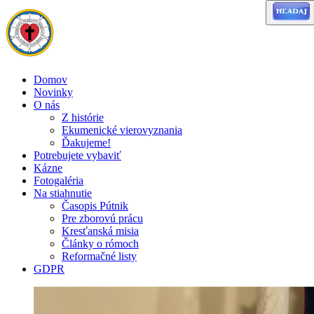
Domov
Novinky
O nás
Z histórie
Ekumenické vierovyznania
Ďakujeme!
Potrebujete vybaviť
Kázne
Fotogaléria
Na stiahnutie
Časopis Pútnik
Pre zborovú prácu
Kresťanská misia
Články o rómoch
Reformačné listy
GDPR