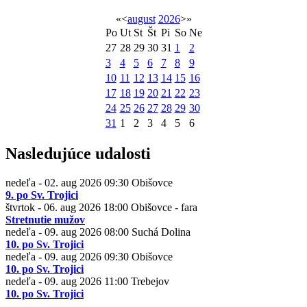
«
<
august
2026
>
»
Po
Ut
St
Št
Pi
So
Ne
27
28
29
30
31
1
2
3
4
5
6
7
8
9
10
11
12
13
14
15
16
17
18
19
20
21
22
23
24
25
26
27
28
29
30
31
1
2
3
4
5
6
Nasledujúce udalosti
nedeľa - 02. aug 2026
09:30
Obišovce
9. po Sv. Trojici
štvrtok - 06. aug 2026
18:00
Obišovce - fara
Stretnutie mužov
nedeľa - 09. aug 2026
08:00
Suchá Dolina
10. po Sv. Trojici
nedeľa - 09. aug 2026
09:30
Obišovce
10. po Sv. Trojici
nedeľa - 09. aug 2026
11:00
Trebejov
10. po Sv. Trojici