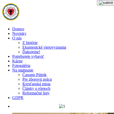
Domov
Novinky
O nás
Z histórie
Ekumenické vierovyznania
Ďakujeme!
Potrebujete vybaviť
Kázne
Fotogaléria
Na stiahnutie
Časopis Pútnik
Pre zborovú prácu
Kresťanská misia
Články o rómoch
Reformačné listy
GDPR