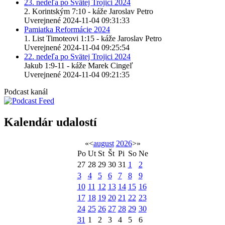
23. nedeľa po Svätej Trojici 2024
2. Korintským 7:10 - káže Jaroslav Petro
Uverejnené 2024-11-04 09:31:33
Pamiatka Reformácie 2024
1. List Timoteovi 1:15 - káže Jaroslav Petro
Uverejnené 2024-11-04 09:25:54
22. nedeľa po Svätej Trojici 2024
Jakub 1:9-11 - káže Marek Cingeľ
Uverejnené 2024-11-04 09:21:35
Podcast kanál
Kalendár udalostí
«
<
august
2026
>
»
Po
Ut
St
Št
Pi
So
Ne
27
28
29
30
31
1
2
3
4
5
6
7
8
9
10
11
12
13
14
15
16
17
18
19
20
21
22
23
24
25
26
27
28
29
30
31
1
2
3
4
5
6