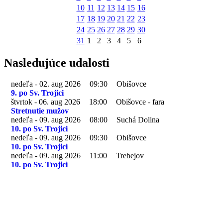
10
11
12
13
14
15
16
17
18
19
20
21
22
23
24
25
26
27
28
29
30
31
1
2
3
4
5
6
Nasledujúce udalosti
nedeľa - 02. aug 2026
09:30
Obišovce
9. po Sv. Trojici
štvrtok - 06. aug 2026
18:00
Obišovce - fara
Stretnutie mužov
nedeľa - 09. aug 2026
08:00
Suchá Dolina
10. po Sv. Trojici
nedeľa - 09. aug 2026
09:30
Obišovce
10. po Sv. Trojici
nedeľa - 09. aug 2026
11:00
Trebejov
10. po Sv. Trojici