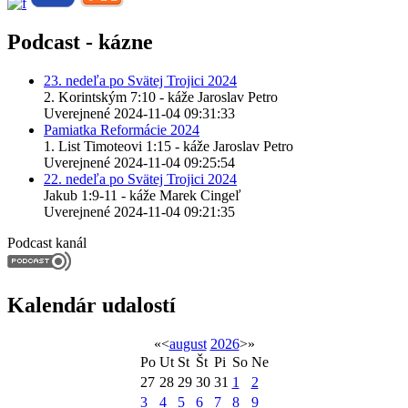
Podcast - kázne
23. nedeľa po Svätej Trojici 2024
2. Korintským 7:10 - káže Jaroslav Petro
Uverejnené 2024-11-04 09:31:33
Pamiatka Reformácie 2024
1. List Timoteovi 1:15 - káže Jaroslav Petro
Uverejnené 2024-11-04 09:25:54
22. nedeľa po Svätej Trojici 2024
Jakub 1:9-11 - káže Marek Cingeľ
Uverejnené 2024-11-04 09:21:35
Podcast kanál
Kalendár udalostí
«
<
august
2026
>
»
Po
Ut
St
Št
Pi
So
Ne
27
28
29
30
31
1
2
3
4
5
6
7
8
9