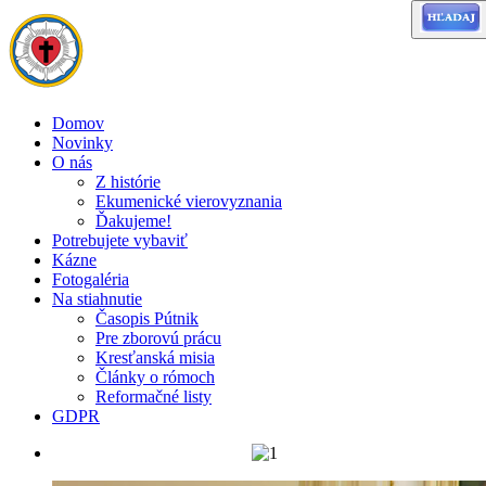
Domov
Novinky
O nás
Z histórie
Ekumenické vierovyznania
Ďakujeme!
Potrebujete vybaviť
Kázne
Fotogaléria
Na stiahnutie
Časopis Pútnik
Pre zborovú prácu
Kresťanská misia
Články o rómoch
Reformačné listy
GDPR