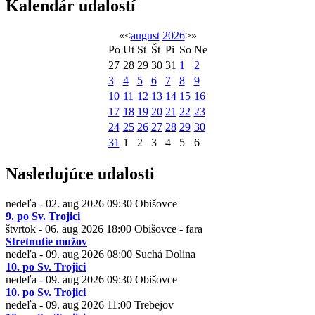
Kalendár udalostí
«
<
august
2026
>
»
Po
Ut
St
Št
Pi
So
Ne
27
28
29
30
31
1
2
3
4
5
6
7
8
9
10
11
12
13
14
15
16
17
18
19
20
21
22
23
24
25
26
27
28
29
30
31
1
2
3
4
5
6
Nasledujúce udalosti
nedeľa - 02. aug 2026
09:30
Obišovce
9. po Sv. Trojici
štvrtok - 06. aug 2026
18:00
Obišovce - fara
Stretnutie mužov
nedeľa - 09. aug 2026
08:00
Suchá Dolina
10. po Sv. Trojici
nedeľa - 09. aug 2026
09:30
Obišovce
10. po Sv. Trojici
nedeľa - 09. aug 2026
11:00
Trebejov