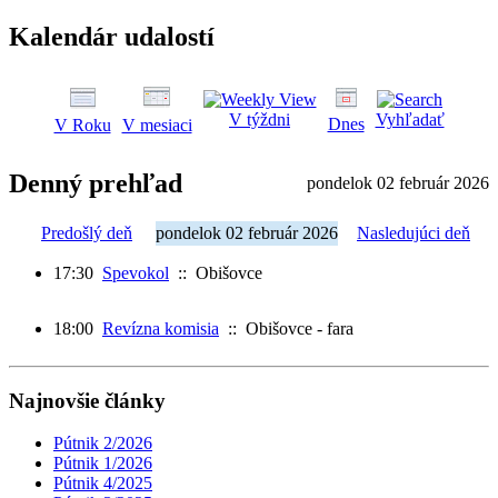
Kalendár udalostí
V týždni
Vyhľadať
Dnes
V Roku
V mesiaci
Denný prehľad
pondelok 02 február 2026
Predošlý deň
pondelok 02 február 2026
Nasledujúci deň
17:30
Spevokol
:: Obišovce
18:00
Revízna komisia
:: Obišovce - fara
Najnovšie články
Pútnik 2/2026
Pútnik 1/2026
Pútnik 4/2025