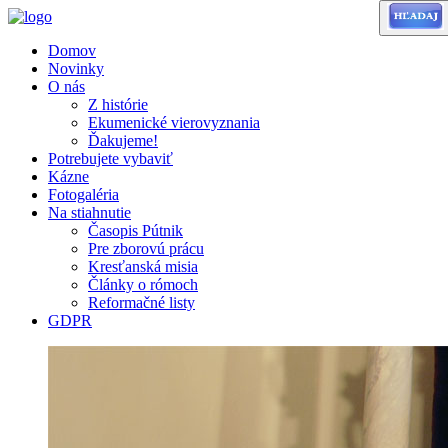
Domov
Novinky
O nás
Z histórie
Ekumenické vierovyznania
Ďakujeme!
Potrebujete vybaviť
Kázne
Fotogaléria
Na stiahnutie
Časopis Pútnik
Pre zborovú prácu
Kresťanská misia
Články o rómoch
Reformačné listy
GDPR