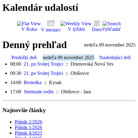
Kalendár udalostí
V Roku
V týždni
Vyhľadať
Dnes
V mesiaci
Denný prehľad
nedeľa 09 november 2025
Predošlý deň
nedeľa 09 november 2025
Nasledujúci deň
08:00
21. po Svätej Trojici
:: Drienovská Nová Ves
09:30
21. po Svätej Trojici
:: Obišovce
14:00
Besiedka
:: Kysak
17:00
Stretnutie rodín
:: Obišovce - fara
Najnovšie články
Pútnik 2/2026
Pútnik 1/2026
Pútnik 4/2025