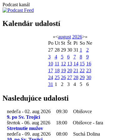
Podcast kanál
Kalendár udalostí
«
<
august
2026
>
»
Po
Ut
St
Št
Pi
So
Ne
27
28
29
30
31
1
2
3
4
5
6
7
8
9
10
11
12
13
14
15
16
17
18
19
20
21
22
23
24
25
26
27
28
29
30
31
1
2
3
4
5
6
Nasledujúce udalosti
nedeľa - 02. aug 2026
09:30
Obišovce
9. po Sv. Trojici
štvrtok - 06. aug 2026
18:00
Obišovce - fara
Stretnutie mužov
nedeľa - 09. aug 2026
08:00
Suchá Dolina
10. po Sv. Trojici