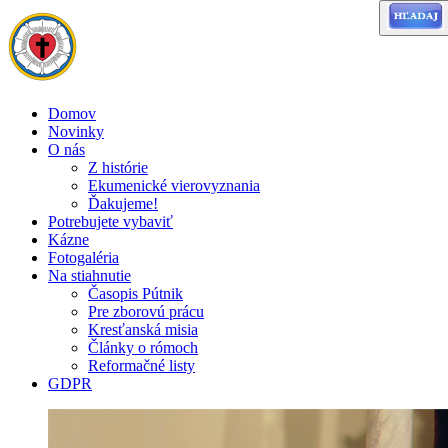
Domov
Novinky
O nás
Z histórie
Ekumenické vierovyznania
Ďakujeme!
Potrebujete vybaviť
Kázne
Fotogaléria
Na stiahnutie
Časopis Pútnik
Pre zborovú prácu
Kresťanská misia
Články o rómoch
Reformačné listy
GDPR