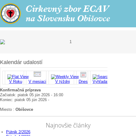
Kalendár udalostí
V Roku
V mesiaci
V týždni
Dnes
Vyhľadať
Konfirmačná príprava
Začiatok: piatok 05 jún 2026 - 16:00
Koniec: piatok 05 jún 2026 -
Miesto :
Obišovce
Najnovšie články
Pútnik 2/2026